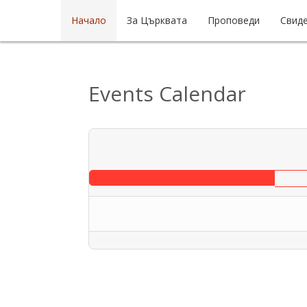
Начало
За Църквата
Проповеди
Свид
Events Calendar