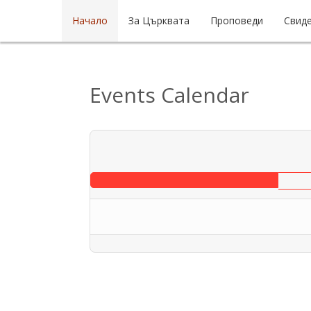
Начало
За Църквата
Проповеди
Свид
Events Calendar